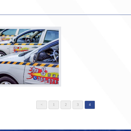
<
1
2
3
4