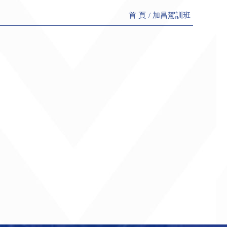
首 頁
加昌駕訓班