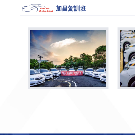
加昌駕訓班