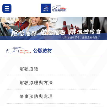
公版教材
駕駛道德
駕駛原理與方法
肇事預防與處理